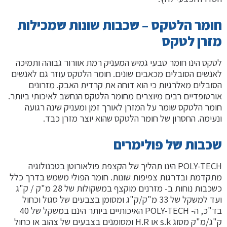
חומר הלטקס – שכבות שונות שמכילות
מזרן לטקס
לטקס הינו חומר טבעי גמיש המעניק רמת אוורור גבוהה ותמיכה
לאנשים הסובלים מכאבים שונים. חומר הלטקס עוזר גם לאנשים
הסובלים מאלרגיות כי הוא דוחה את קרדית האבק. מזרונים
אורטופדיים רבים מיוצרים מחומר הלטקס הנחשב לאיכותי ביותר.
חומר הלטקס שומר על המזרן לאורך זמן ומעניק שינה רגועה
ונעימה. החסרון של חומר הלטקס שהוא יוצר מזרן כבד.
שכבות של פולימרים
POLY-TECH הינו תהליך של הקצפת פולאורוטן בטכנולוגיה
מתקדמת ובדרגות צפיפות שונות. חומר הפולי משמש בדרך כלל
כשכבות נוחות ב- מזרנים מוקצף במשקולות של 28 מ"ק / ק"ג
ועד למשקל של 33 מ"ק/ק"ג ומסומן בצבעים של סגול וכחול
בד"כ, ה- POLY-TECH האיכותיים ביותר הינם במשקל של 40
ק"ג/מ"ק מסוג s.k או H.R ומסומנים בצבעים של צהוב או כחול