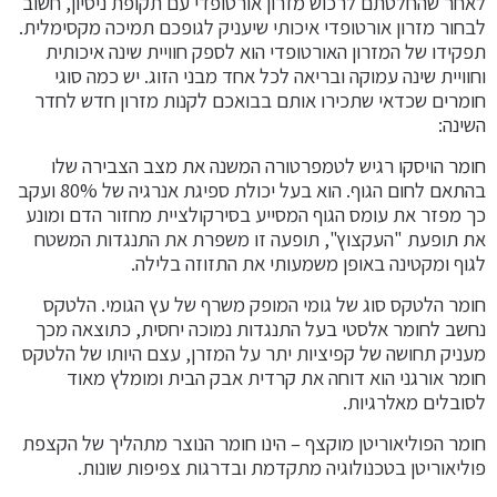
לאחר שהחלטתם לרכוש מזרון אורטופדי עם תקופת ניסיון, חשוב
לבחור מזרון אורטופדי איכותי שיעניק לגופכם תמיכה מקסימלית.
תפקידו של המזרון האורטופדי הוא לספק חוויית שינה איכותית
וחוויית שינה עמוקה ובריאה לכל אחד מבני הזוג. יש כמה סוגי
חומרים שכדאי שתכירו אותם בבואכם לקנות מזרון חדש לחדר
השינה:
חומר הויסקו רגיש לטמפרטורה המשנה את מצב הצבירה שלו
בהתאם לחום הגוף. הוא בעל יכולת ספיגת אנרגיה של 80% ועקב
כך מפזר את עומס הגוף המסייע בסירקולציית מחזור הדם ומונע
את תופעת "העקצוץ", תופעה זו משפרת את התנגדות המשטח
לגוף ומקטינה באופן משמעותי את התזוזה בלילה.
חומר הלטקס סוג של גומי המופק משרף של עץ הגומי. הלטקס
נחשב לחומר אלסטי בעל התנגדות נמוכה יחסית, כתוצאה מכך
מעניק תחושה של קפיציות יתר על המזרן, עצם היותו של הלטקס
חומר אורגני הוא דוחה את קרדית אבק הבית ומומלץ מאוד
לסובלים מאלרגיות.
חומר הפוליאוריטן מוקצף – הינו חומר הנוצר מתהליך של הקצפת
פוליאוריטן בטכנולוגיה מתקדמת ובדרגות צפיפות שונות.