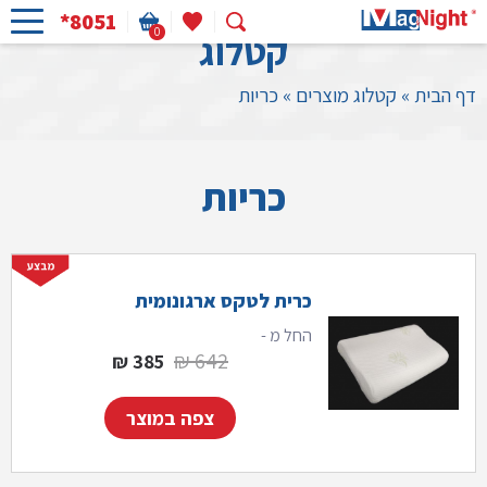
*8051
0
קטלוג
דף הבית
»
קטלוג מוצרים
»
כריות
כריות
כרית לטקס ארגונומית
החל מ -
המחיר המקורי היה: 642 ₪.
המחיר הנוכחי הוא: 
₪
642
₪
385
צפה במוצר