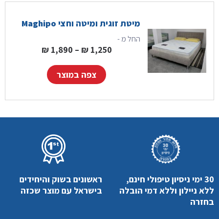
מיטת זוגית ומיטה וחצי Maghipo
החל מ -
טווח מחירים: ⁦1,250 ₪⁩ עד ⁦1,890
₪
1,890
–
₪
1,250
צפה במוצר
30 ימי ניסיון טיפולי חינם,
ראשונים בשוק והיחידים
ללא ניילון וללא דמי הובלה
בישראל עם מוצר שכזה
בחזרה