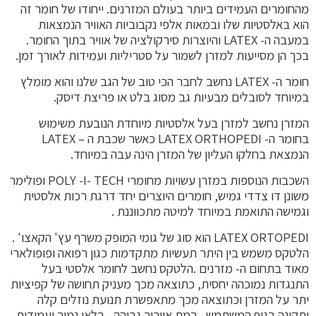
מהחומרים העמידים ביותר בעולם המזרנים. ייחודו של חומר זה
הוא באלסטיות שלו ובמאות אלפי נקבוביות האוויר הנמצאות
במעבה ה- LATEX והיוצרות סירקולציה של אוויר בתוך החומר.
בכך הן מסייעות למזרן לשמור על סטריליות ועמידות לאורך זמן.
חומר ה- LATEX נחשב לחבר הכי טוב של הגב שלנו והוא מומלץ
במיוחד לסובלים מבעיות גב מסוג בלט או פריצת דיסק.
המזרן נחשב למזרן בעל אלסטיות מיוחדת הנובעת משימוש
בחומר ה- LATEX ORTHOPEDI כאשר שכבת ה – LATEX
הנמצאת בחלקו העליון של המזרן הינה עבה במיוחד.
השכבות הנוספות במזרן עשויות מחומרי POLY -I- TECH ופולימר
משונן דו צדדי גמיש, חומרים היוצרים יחד דרגת רכות אלסטית
וגמישה התואמת במיוחד למיטה מתכווננת .
LATEX ORTOPEDI הוא סוג של גומי המופק משרף עץ' הקאצו' .
הלטקס משמש בין היתר תעשיות מתקדמות כגון רפואה ופופולארי
מאוד בתחום ה- מזרנים .הלטקס נחשב לחומר אלסטי בעל
התנגדות נמוכהה יחסית, כתוצאה מכך מעניק תחושה של קפיציות
יתר על המזרן וכתוצאה מכך מתאפשרת תנועת נוזלים קלה
ותקינה בגוף המשתמש , רמת אוורור גבוהה , בלאי נמוך ועמידות