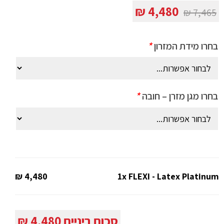
המחיר
המחיר
₪
4,480
₪
7,465
המקורי
הנוכחי
היה:
הוא:
בחרו מידת המזרון
*
4,480 ₪.
7,465 ₪.
בחרו מגן מזרן – חובה
*
4,480 ₪
1x
FLEXI - Latex Platinum
סכום ביניים
4,480 ₪