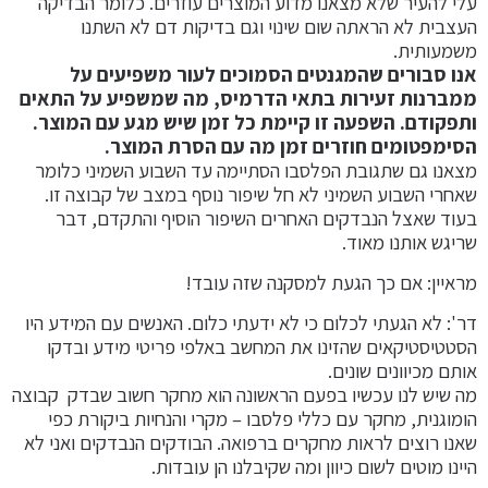
עלי להעיר שלא מצאנו מדוע המוצרים עוזרים. כלומר הבדיקה
העצבית לא הראתה שום שינוי וגם בדיקות דם לא השתנו
משמעותית.
אנו סבורים שהמגנטים הסמוכים לעור משפיעים על
ממברנות זעירות בתאי הדרמיס, מה שמשפיע על התאים
ותפקודם. השפעה זו קיימת כל זמן שיש מגע עם המוצר.
הסימפטומים חוזרים זמן מה עם הסרת המוצר.
מצאנו גם שתגובת הפלסבו הסתיימה עד השבוע השמיני כלומר
שאחרי השבוע השמיני לא חל שיפור נוסף במצב של קבוצה זו.
בעוד שאצל הנבדקים האחרים השיפור הוסיף והתקדם, דבר
שריגש אותנו מאוד.
מראיין: אם כך הגעת למסקנה שזה עובד!
דר': לא הגעתי לכלום כי לא ידעתי כלום. האנשים עם המידע היו
הסטטיסטיקאים שהזינו את המחשב באלפי פריטי מידע ובדקו
אותם מכיוונים שונים.
מה שיש לנו עכשיו בפעם הראשונה הוא מחקר חשוב שבדק קבוצה
הומוגנית, מחקר עם כללי פלסבו – מקרי והנחיות ביקורת כפי
שאנו רוצים לראות מחקרים ברפואה. הבודקים הנבדקים ואני לא
היינו מוטים לשום כיוון ומה שקיבלנו הן עובדות.