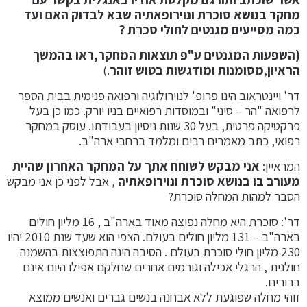
מחקר
בנושא סוכרת ונוירופאתיה
שבא לבדוק האם ועד
כמה מסייעים מגנטים לחולי סכרת ?
(השפעות המגנטים ע"פ תוצאות המחקר,ראו בהמשך
הראיון
,
מסומנות ומודגשות בטוש זוהר
.)
דר' ויינטראוב הינו פרופ' לנוירולוגיה ורפואה פנימית בבית הספר
לרפואה "הר – סיני" ובמוסדות רפואיים בניו יורק. כמו כן בעל
פרקטיקה פרטית, בעל 30 שנות ניסיון בעבודתו. עוסק במחקר
רפואי, כתב מאמרים רבים ומלמד ברחבי ארה"ב.
המראיין:
אני מבקש לשוחח אתך על המחקר האחרון שהיית
מעורב בו בנושא סוכרת ונוירופאתיה
, אבל לפני כן אני מבקש
הסבר למהות המחלה סוכרת?
דר': סוכרת היא מחלה נפוצה מאוד בארה"ב , 16 מליון חולים
בארה"ב – 131 מליון חולים בעולם. הצפי הוא שעד שנת 2010 יהיו
230 מליון חולי סוכרת בעולם . הסיבה הינה התפוצצות בהשמנה
חולנית , הרגלי אכילה וגורמים אחרים שחלקם אפילו היום אינם
ברורים.
זוהי מחלה שפוגעת ללא אבחנה בנשים גברים ואנשים ממוצא