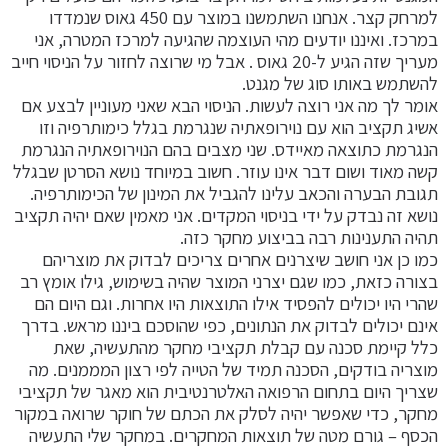
למרחק קצר. אנחנו השתמשנו במוצר עם 450 גאוס שנמדדו
במרכז. ואיננו יודעים מהי העוצמה שהגיעה למרכז המטרה, אני
מעריך שזה הגיע ל-20 גאוס . אבל מי שרוצה לחזור על הניסוי חייב
להשתמש באותו סוג של מגנט.
אומר לך מה אני רוצה לעשות. הניסוי הבא שאני מעוניין לבצע אם
אשיג תקציב הוא עם נוירופאתיה שנגרמת בגלל כימותרפיה וזו
הנגרמת כתוצאה מאיידס. שני מצבים בהם הנוירופאתיה הנגרמת
קשה מאוד ושום דבר אינו עוזר. חשוב במיוחד נושא הסרטן שבגלל
תגובת הבערה והכאב עלינו להגביל את המינון של הכימותרפיה.
נושא זה נבדק על ידי בניסוי המקדים. אני מאמין שאם יהיה תקציב
תהיה התענינות רבה בביצוע מחקר כזה.
כמו כן אני חושב שיצרנים אחרים צריכים לבדוק את מוצריהם
בצורה כזאת, כמו שגם יצרני המוצר שהיה בשימוש, גילו אומץ רב
שהרי היו יכולים להפסיד אילו התוצאות היו אחרות. וגם היום הם
אינם יכולים לבדוק את הנתונים, כפי שהוסכם ביננו מראש. בדרך
כלל קיימת סכנה עם קבלת תקציבי מחקר מהתעשיה, שאת
מוצריה בודקים, הסכנה תמיד של הטייה לפי רצון המממנים. מה
שצריך היום בתחום הרפואה האלטרנטיבית הוא מאגר של תקציבי
מחקר, כדי שאפשר יהיה לסלק את הכתם של חוקר שרואה במקור
הכסף – גורם מטה של תוצאות המחקרים. במחקר שלי התעשיה