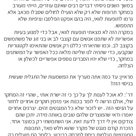
במשך השנים ניסיתי דברים רבים שאינם עוזרים, הייתי מעורב
במחקר תרופות שלא רק שלא הועילו לחולים שסבלו מכאב אלא
גרמו לתופעות לוואי, היה בהם אפקט הפלסבו וציפיות שלא
התממשו.
במקרה הזה לא מצאתי תופעות לוואי, אבל כדי למנוע בעיות
אפשריות לא שתפנו אנשים עם קוצבי לב או בני זוג של משתמשים
בקוצב לב. וכמו שתיארתי כללנו רק אנשים שהתאימו לקטגוריות
שנקבעו, כדי שתהיה לנו שליטה מלאה ככל האפשר על המשתנים
במחקר, כדי שלא יהיו הסברים נוספים אפשריים לכשלון או
הצלחה.
מראיין: עד כמה אתה מעריך את המשמעות של התגלית שעשית
בניסוי הזה?
דר': לא אוכל לענות לך על כך כי זה ישרת אותי , שהרי זה המחקר
שלי, אולם הרשה לי לומר בכנות אני מזמין חוקרים אחרים לחזור
על הניסוי הזה . יש לזכור שלא כל המגנטים זהים. יצרנים אחרים
יאמרו ודאי שהמוצרים שלהם טובים באותה מידה. יתכן שהם
צודקים אין לי דרך לדעת זאת. אני השתמשתי רק במוצר אחד.
הזכרת קודם מגנט של מקרר שהוא חלש מאד, התכונות
המגנטייות נעלמות ביחס למרחק בריבוע. כלומר הם פועלים רק