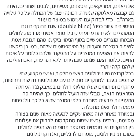
אינדיאנים, אמריקאים, היספנים, אסייתים, לבנים ושחורים. היתה
גם קבוצה מאלסקה שנשרה. הכוונה ייצוג של המחלה על כל גילוייה
בארה"ב , כדי לבדוק עם השימוש במוצרים עוזר.
הניסוי היה עיוור כפול (double blind) שגם החוקרים וגם
המטופלים לא ידעו מי ומתי קיבלו מוצר אמיתי או דמה. לחולים
הובטחו מוצרים ממשיים בסוף הניסוי ביקשנו מהם תגובת אמת
לשיפור במצבם והערות על הסימפטומים שלהם, כמו כן ביקשנו
לראות את השפעת המוצרים על התפקוד שלהם כלומר על איכות
החיים. כלומר האם שנתם טובה יותר ללא הפרעות, האם ההליכה
שלהם קלה יותר?
בכל קבוצה היו נוירולוגים ראשי מחלקות ואנשי מקצוע שהיו
שותפים בעבר למחקרים מובילים עם טכנולוגיות חדשות ותרופות,
מחקרים ופיתוחים שעלו מיליוני דולרים במאבק נגד המחלה
הטראגית הזאת, מבלי שזה הועיל לחולים, כך שהיתה פה
התעניינות מדעית מיוחדת כלפי המוצר שהוא כל כך זול: פחות
ממאה דולר ואינו מתכלה .
ובמיוחד מאחר שזה משהו שקיים למעשה מאות שנים בצורה
מסוימת, ובידינו עכשיו שיטות מתקדמות לבדוק את יעילותם .
בין החוקרים היו מומחים ממספר תחומים השותפים לחולים
בסוכרת: נוירולוגים, מומחים לרגליים, ואנדוקרינולוגים.