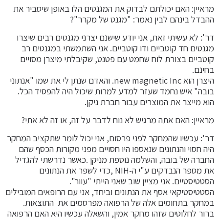
מראיין: האם יכולתם לבדוק את המגנטים הלו באופן שיסביר את
ההבדל בינהם לבין נאמר: "מגנט של מקרר"?
דר': לא עשיתי זאת, אני יודע שישנם יצרני מגנטים רבים שיצרו
מגנטים חד קוטביים ודו קוטביים. אני השתמשתי במגנטים רב
קוטביים בצורת לוח שחמט עם פטנט, שקיבלתי מיצרן מסויים
בחינם.
היצרן הוא new magnetic Inc. והאדם שנתן לי את שמו "אנתוני
בובה" איש נחמד שעזר למדע למרות שיכול היה להפסיד הכל.
הוא מייצר את המוצרים עבור חברת ניקן.
מראיין: האם אתה מרגיש לא נוח לדבר על זה, או זה לא אתי?
דר': עכשיו שהמחקר לפני פרסום, אני יכול לומר שתקציב המחקר
היה חסוי והנתונים שנאספו היו חסויים מפני מקורות הכסף שהם
החברה של בובה, והשלמה נוספת מניקן .כאשר נדרשתי להגדיל
את מספר הנבדקים ע"י ה-NIH ,כדי לשפר את הנתונים
הסטטיסטיים. אני מציין שוב שאני הייתי "עוור".
הסטטיסטיקאי אסף את הנתונים וביחד, אני עם הרופאים המובילים
במחקר בתחומים אלה של הרפואה מפרסמים את התוצאות.
ברור לחלוטים שזהו מחקר אמין, והשאלה עכשיו היא האם הרפואה