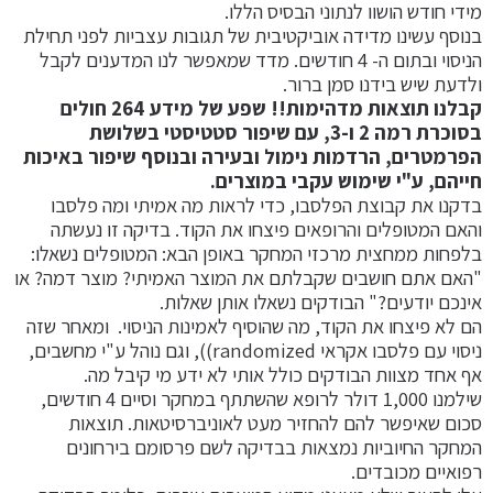
מידי חודש הושוו לנתוני הבסיס הללו.
בנוסף עשינו מדידה אוביקטיבית של תגובות עצביות לפני תחילת
הניסוי ובתום ה- 4 חודשים. מדד שמאפשר לנו המדענים לקבל
ולדעת שיש בידנו סמן ברור.
קבלנו תוצאות מדהימות!! שפע של מידע 264 חולים
בסוכרת רמה 2 ו-3, עם שיפור סטטיסטי בשלושת
הפרמטרים, הרדמות נימול ובעירה ובנוסף שיפור באיכות
חייהם, ע"י שימוש עקבי במוצרים.
בדקנו את קבוצת הפלסבו, כדי לראות מה אמיתי ומה פלסבו
והאם המטופלים והרופאים פיצחו את הקוד. בדיקה זו נעשתה
בלפחות ממחצית מרכזי המחקר באופן הבא: המטופלים נשאלו:
"האם אתם חושבים שקבלתם את המוצר האמיתי? מוצר דמה? או
אינכם יודעים?" הבודקים נשאלו אותן שאלות.
הם לא פיצחו את הקוד, מה שהוסיף לאמינות הניסוי. ומאחר שזה
ניסוי עם פלסבו אקראי randomized)), וגם נוהל ע"י מחשבים,
אף אחד מצוות הבודקים כולל אותי לא ידע מי קיבל מה.
שילמנו 1,000 דולר לרופא שהשתתף במחקר וסיים 4 חודשים,
סכום שאיפשר להם להחזיר מעט לאוניברסיטאות. תוצאות
המחקר החיוביות נמצאות בבדיקה לשם פרסומם בירחונים
רפואיים מכובדים.