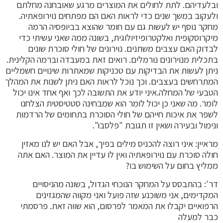
ובלעדיהם. לתת לחולים את המוצרים מרגע שאובחנה מחלתם
ולעקוב במשך שנים כדי לראות האם הם מפתחים נוירופאתיה.
מחקר נוסף יש לעשות גם עם חומר שהוצא בביופסיה הרמה
מיקרוסקופית ואלקטרופיזיולוגית, בשונה ממה שאני עשיתי כדי
לבדוק האם עצבים משתנים. נוירונים של חולי סוכרת שונים
בתכלית מנוירונים נורמלים. רואים זאת במעבדה וברמה הקלינית.
ניתן לעשות את הבדיקות עם טכניקות שמאתרות שינויים חשמליים
המתרחשים בעצבים. וכך נוכל לראות האם ניתן לשנות את המהלך
הטבעי של המחלה.איני יודע את התשובה לכך ואף אחד אינו יכול
לומר. מה שאני כן יכול לומר הוא שמבחינה סטטיסטית הצלחנו
לשפר את איכות חייהם של חולי הסוכרת בתחומים של הרדמות
ונימול ובעירה ושאין זו תגובת "פלסבו".
מראיין: איני רוצה להכניס מילים בפיך, אבל האם יש לנו מאזין
חולה סוכרת עם נוירופאתיה ואין לו עדיין את המוצר. האם אתה
ממליץ בחום על השימוש בו?
דר': בהתבסס על המחקר הנוכחי הגדול, בשונה מהניסויים
המקדימים, אני משוכנע שזה פועל ואני מקווה שהמגזינים
הרפואיים יקבלו את המאמר לפרסום, הוא שווה זאת. פרסמתי
כבר למעלה