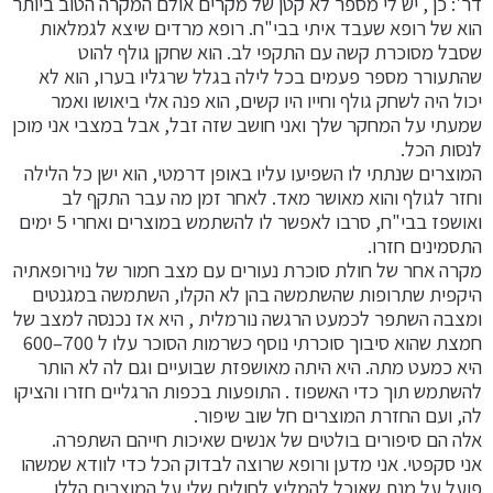
דר': כן , יש לי מספר לא קטן של מקרים אולם המקרה הטוב ביותר
הוא של רופא שעבד איתי בבי"ח. רופא מרדים שיצא לגמלאות
שסבל מסוכרת קשה עם התקפי לב. הוא שחקן גולף להוט
שהתעורר מספר פעמים בכל לילה בגלל שרגליו בערו, הוא לא
יכול היה לשחק גולף וחייו היו קשים, הוא פנה אלי ביאושו ואמר
שמעתי על המחקר שלך ואני חושב שזה זבל, אבל במצבי אני מוכן
לנסות הכל.
המוצרים שנתתי לו השפיעו עליו באופן דרמטי, הוא ישן כל הלילה
וחזר לגולף והוא מאושר מאד. לאחר זמן מה עבר התקף לב
ואושפז בבי"ח, סרבו לאפשר לו להשתמש במוצרים ואחרי 5 ימים
התסמינים חזרו.
מקרה אחר של חולת סוכרת נעורים עם מצב חמור של נוירופאתיה
היקפית שתרופות שהשתמשה בהן לא הקלו, השתמשה במגנטים
ומצבה השתפר לכמעט הרגשה נורמלית , היא אז נכנסה למצב של
חמצת שהוא סיבוך סוכרתי נוסף כשרמות הסוכר עלו ל 700–600
היא כמעט מתה. היא היתה מאושפזת שבועיים וגם לה לא הותר
להשתמש תוך כדי האשפוז . התופעות בכפות הרגליים חזרו והציקו
לה, ועם החזרת המוצרים חל שוב שיפור.
אלה הם סיפורים בולטים של אנשים שאיכות חייהם השתפרה.
אני סקפטי. אני מדען ורופא שרוצה לבדוק הכל כדי לוודא שמשהו
פועל על מנת שאוכל להמליץ לחולים שלי על המוצרים הללו.