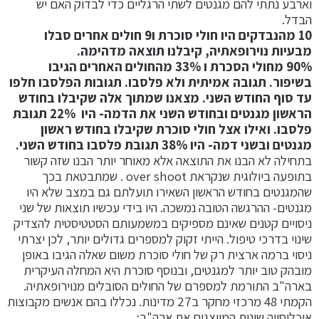
וארבע נתתי להם מגנטים לשתי הרגליים כדי לבדוק האם יש
הבדל.
10 מהנבדקים היו חולי סוכרת ו9 חולים אחרים סבלו
מבעיות נוירופאתיה, קיבלנו תוצאה מדהימה.
90% מחולי הסכרת
ו 33% מהחולים האחרים
הגיבו
בשיפור
. תגובה אמיתית ולא פלסבו. תגובות הפלסבו חלפו
עד סוף החודש השני. מצאנו שמתוך אלה שקיבלו בחודש
הראשון מגנטים ובחודש השני את הדמה- היו 22% תגובת
פלסבו. ואילו אצל חולי סוכרת שקיבלו בחודש ראשון
מגנטים ובשני דמה- היו 38% תגובת פלסבו בחודש השני.
בתחילה לא הבנו את התוצאה אלא מאוחר יותר הבנו שזה קשור
בתופעה ביולוגית שנקראת over shoot . שמתבטאת בכך
שהמגנטים בחודש הראשון השאירו תועלתם גם במצב שלא היו
מגנטים- ההרגשה הטובה נמשכה. היו בידי עכשיו תוצאות של שני
ניסויים קטנים שאינם מספיקים במשמעותם הסטטיסטית להצדיק
שינוי בדרכי טיפול. הייתי זקוק למספרים גדולים יותר, לכן יצרתי
ניסוי ברמה ארצית רק של חולי סוכרת משום שאלה הגיבו באופן
מובהק טוב יותר למגנטים, ובנוסף סוכרת היא המחלה העיקרית
בארה"ב התורמת למספרם של החולים הסובלים מנוירופאתיה.
הקמתי 48 מרכזי מחקר ב27 מדינות. נכללו בהם אנשים מקבוצות
אוכלוסייה שונות המייצגים את ארה"ב: