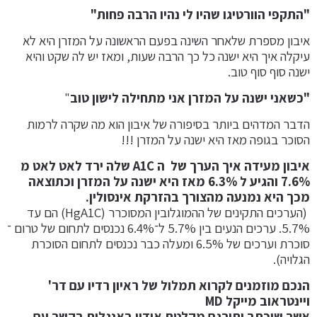
"התקפי הוורטיגו שהיו לי נהיו הרבה פחות"
איבון מספרת שלאחר השינה בפעם הראשונה על המזרן היא לא
עיקלה איך היא ישנה כל כך הרבה שעות, ומאז יש לה שקט והיא
ישנה סוף סוף טוב.
"כ
שאני ישנה
על המזרן
אני מתחילה
לישון טוב
"
הדבר המדהים ביותר בסיפורה של איבון הוא מה שקרה לרמות
הסוכר בגופה מאז היא ישנה על המזרן !!!
איבון מעידה איך הערך של ה
A1C
שלה ירד לאט לאט מ
7.6% והגיע ל 6.3% מאז היא ישנה על המזרן וכתוצאה
מכך היא נמנעה מהצורך בהזרקת אינסולין.
(הערכים התקינים של ההמוגלובין המסוכרר (HgA1C) הם עד
5.7%. ערכים הנעים בין 5.7% ל־6.4% נכנסים לתחום של טרום ־
סוכרת וערכים של 6.5% ומעלה כבר נכנסים לתחום הסוכרת
הגלויה).
הנכם מוזמנים לקרוא תמלול של ראיון רדיו עם דר'
ויינטראוב מייקל MD
אשר שוכתב ותורגם מקלטת אודיו באנגלית בקשר עם