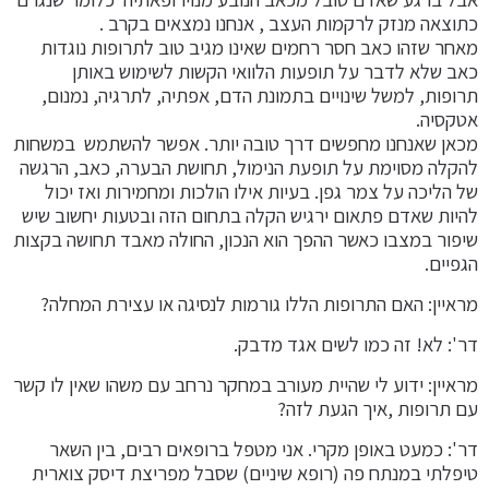
כתוצאה מנזק לרקמות העצב , אנחנו נמצאים בקרב .
מאחר שזהו כאב חסר רחמים שאינו מגיב טוב לתרופות נוגדות
כאב שלא לדבר על תופעות הלוואי הקשות לשימוש באותן
תרופות, למשל שינויים בתמונת הדם, אפתיה, לתרגיה, נמנום,
אטקסיה.
מכאן שאנחנו מחפשים דרך טובה יותר. אפשר להשתמש במשחות
להקלה מסוימת על תופעת הנימול, תחושת הבערה, כאב, הרגשה
של הליכה על צמר גפן. בעיות אילו הולכות ומחמירות ואז יכול
להיות שאדם פתאום ירגיש הקלה בתחום הזה ובטעות יחשוב שיש
שיפור במצבו כאשר ההפך הוא הנכון, החולה מאבד תחושה בקצות
הגפיים.
מראיין: האם התרופות הללו גורמות לנסיגה או עצירת המחלה?
דר': לא! זה כמו לשים אגד מדבק.
מראיין: ידוע לי שהיית מעורב במחקר נרחב עם משהו שאין לו קשר
עם תרופות ,איך הגעת לזה?
דר': כמעט באופן מקרי. אני מטפל ברופאים רבים, בין השאר
טיפלתי במנתח פה (רופא שיניים) שסבל מפריצת דיסק צוארית