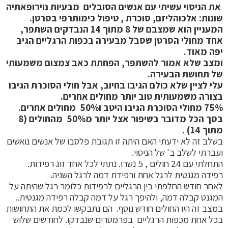
את הניסוי עשיתי עם אנשים הסובלים מבעיות נוירופאתיה
שונות: אלכוהליזם, סוכרת , טיפול כימותרפי בסרטן.
המעניין הוא שמצבם של 8 מתוך 14 הנבדקים השתפר,
אחד מחולי הסרטן שסבל מבעירה בכפות הרגליים הגיב
יפה מאוד.
ומצב שלא אמור להשתפר, הפחתת כאב צמצום משמעותי
של תחושת הבעירה.
עלי לציין שלא כולם הגיבו בחיוב, אבל חולי הסוכרת הגיבו
בצורה משמעותית טוב יותר מחולים אחרים.
75% מחולי הסוכרת הגיבו היטב ו50% מחולים אחרים.
בסך הכל מדובר בשיפור אצל יותר מ50% מהחולים (8
מתוך 14) .
בשלב זה לא ידעתי האם היתה זו תגובת פלסבו של אנשים נואשים
ועברתי לשלב ב' של הניסוי.
התחלתי עם 24 חולים , 5 נשרו. נתתי לכל אחד זוג רפידות.
רפידה מגנטית לרגל אחת ורפידת דמה לרגל השניה.
לאחר חודש החלפתי בין הרגליים לרפידות כלומר רגל שהיתה על
המגנט קבלה דמה, ולהיפך רגל על דמה קבלה רפידה מגנטית..
במצב זה היו החולים חודש נוסף. הם נתבקשו לכמת את התחושות
בכל אחת מכפות הרגליים בפרמטרים שנבדקו. לחודשים שלוש