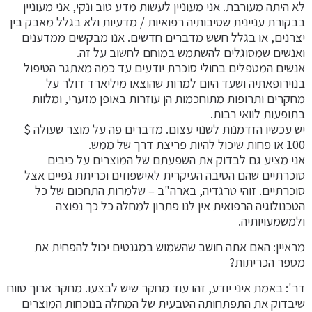
לא היתה מעורבת. אני מעוניין לעשות מדע טוב ונקי, אני מעוניין
בבקורת עניינית שסיבותיה רפואיות / מדעיות ולא בגלל מאבק בין
יצרנים, או בגלל חשש מדברים חדשים. אנו מבקשים ממדענים
ואנשים שמסוגלים להשתמש במוחם לחשוב על זה.
אנשים המטפלים בחולי סוכרת יודעים עד כמה מאתגר הטיפול
בנוירופאתיה ושעד היום למרות שהוצאו מיליארד דולר על
מחקרים ותרופות מתוחכמות הן עוזרות באופן מזערי, ומלוות
בתופעות לוואי רבות.
יש עכשיו הזדמנות לשנוי עצום. מדברים פה על מוצר שעולה $
100 או פחות שיכול להיות פריצת דרך של ממש.
אני מציע גם לבדוק את השפעתם של המוצרים על כיבים
סוכרתיים שהם הסיבה העיקרית לאישפוזים וכריתת גפיים אצל
סוכרתיים. זוהי טרגדיה, בארה"ב – שלמרות התחכום של כל
הטכנולוגיה הרפואית אין לנו פתרון למחלה כל כך נפוצה
ולמשמעויותיה.
מראיין: האם אתה חושב שהשמוש במגנטים יכול להפחית את
מספר הכריתות?
דר': באמת איני יודע, זהו עוד מחקר שיש לבצעו. מחקר ארוך טווח
שיבדוק את התפתחותה הטבעית של המחלה בנוכחות המוצרים