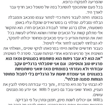
שהפריעה לתפקודו כרופא.
בכל פעם שהתכופף להסתכל בפה של מטופל כאב חריף עבר
לאורך היד.
בכוונתו היתה לעבור ניתוח כדי לפתור עצמו מהכאב והמגבלה
הבלתי נסבלים. טפלתי בו בסטרואידים שהקלו עליו באופן
משמעותי, אולם ברגע שחזר לעבודה הכאבים חזרו. הוא התקשר
אלי מתלונן קשות על הכאבים שחזרו ושהוא החליט לעשות בכל
זאת את הניתוח והודיע כי עייף מכאבים ומחוסר יכולתו לתפקד,
לא הצלחתי לשכנעו לחזור אליי לטיפול.
כעבור חודשיים שלושה הייתי במרפאתו לניקוי שיניים , ושאלתי את
השיננית איך מרגיש הרופא אחרי הניתוח שעבר. סיפרה לי השיננית:
"אה הוא לא עבר ניתוח הוא משתמש במגנטים ומאז הוא
מרגיש טוב והוסיפה:
וגם אני שסבלתי ברגליים עקב
עבודתי ולא נעזרתי במומחים מאז שאני משתמשת
במגנטים אני עומדת שעות על הרגליים בלי לסבול מחוסר
הנוחות ממנה סבלתי".
לא הבנתי על מה היא מדברת , ותוך כדי עבודתה ניסיתי להבין את
העניין, מאחר שאני עובד גם כיועץ ל-MRI אני יודע מה מגנטים
עושים.
בMRI אנו יכולים לשנות מימן, חמצן ונתרן על פי הבדיקה
הנדרשת ומניעים אותם בכוח המגנט. ניסיתי להבין מה קורה פה –