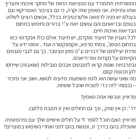
המסורתית תתמודד עם המציאות הזאת של מחקר איכותי ותעריך
אותו עיניינית. אני מאמין שזה יקרה, כי גם בציבור האמריקאי וגם
בעולם יש פניה לרפואה אלטרנטיבית בכלל, אנשים רוצים לשלוט
בגופם ובריאותם והם עושים זאת ע"י ברורים וחיפוש בתחום
הבריאות ואיכות חיים.
לכל העניין של תיעוד מוקדם, יש תיעוד אולם כולו אנקדוטי כמו
בתחום המסג', צמחי מרפא, אקפונקטורה ועוד.. אספו ידע על
מידת יעילותם של דברים ע"פ נסיון מצטבר. כך גם לגבי מגנטים
הקיימים על נקודות ומרידיאנים.
ובתרבויות שונות קראו למגנטים אבנים מובילות (שואבות) שייחסו
להן תכונות קסם.
מה שאני עושה הוא לתת משמעות מדעית לנושא. ושוב אני מזכיר
– נכנסתי לזה כדי להוכיח שהכל שטויות.
מראיין: ועכשיו אתה מאמין?
דר': כן אין ספק , וכך גם החולים ואין זו תגובת פלסבו.
מראיין: האם תוכל לספר לי על חולים אישיים שלך עם נוירופאתיה
שטפלת בהם בדרך זו, ופגשת בהם לפני ואחרי השימוש במוצרים?