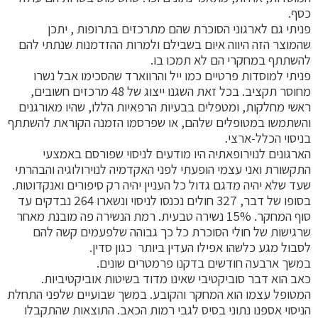
כסף.
פניתי גם לארגוני הסוכרת שהם מתרכזים בתרופות , יתכן
שהמוצר הזה היווה איום בשבילם ולמרות ההזדמנות שנתתי להם
להשתתף במחקרי הם לא תמכו בו.
פניתי למוסדות פרטיים כמו ייל והרווארד שהסכימו אבל נשרו
מחוסר תקציב. בכל זאת השגנו ייצוג של 48 מרכזים חשובים,
ראשי מחלקות, ומטפלים בבעיות הרפאיות הללו, שהיו מאורגנים
והשתמשו במטופלים שלהם, או שפרסמו הזמנה הקוראת להשתתף
בניסוי הכלל-ארצי.
הארגונים לנוירופאתיה היו מודעים לניסוי שפורסם באמצעי
התקשורת ואני עצמי הופעתי לפני האקדמיה לנוירולוגיה והבהרתי
שעד שלא יהיה מדגם גדול כל העניין יהיה רק סיפורים ואנקדוטות.
בסופו של דבר, 327 חולים נכנסו לניסוי ונשארו 264 נבדקים עד
סוף המחקר. 15% נשירה טבעית. רמת הנשירה פה מובנת מאחר
שרגישות של חולי הסוכרת כל כך גבוהה שלפעמים קשה להם
לסבול מגע כלשהו אפילו העדין ביותר כגון סדין.
במשך ארבעה חודשים בדקנו פרמטרים שונים.
כאב הוא דבר סוביקטיבי שאינו מדוד בשיטות אוביקטיביות.
המטופל עצמו הוא המחקר והקובע. במשך שבועיים שלפני התחלת
הניסוי אספנו נתוני בסיס לגבי רמות הכאב. התוצאות שהתקבלו