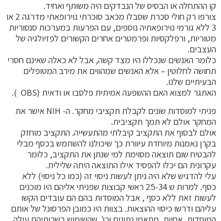
קו ההתחלה או הבסיס של הנבדקים היה משותף ואחיד.
צורפו רק חולי סכרת שסבלו מכאב סוכרתי נוירופאתי מדרגה 2 או
3 ללא גורמי נוירופאתיה נוספים, עם הפרעות במערכות סנסוריות
מטוריות, ורפלקסיות ופרמטרים אחרים הקשורים לפזיולגיה של
העצבים.
כלומר האנשים שנכללו היו מצד קשה, אבל לא כאלה שאינם חסרי
תחושה לחלוטין – אלא האנשים שמהווים את מירב המטופלים
הבעיתיים שלנו.
האתגר למצוא האם ההשפעה אמיתית פלסבו או ודאית (OBS ).
פניתי למוסדות שונים לקבלת תקציבי מחקר. ה- NIH אישר את
המחקר אולם לא תמך תקציבית.
אולם לבסוף את התקציב קיבלתי מהתעשייה. התקציב מוחזק
בקרן נאמנות מיוחדת עיוורת כך שיכולנו להשתמש בכסף מבלי
להבטיח שום תוצאה מסוימת למי שנתן את התקציב, כלומר
עקרונית הם יכלו להפסיד אילו התוצאה היתה שלילית.
עלי להדגיש שלא היה ניתן לעשות ניסוי זה (כמו כל ניסוי) ללא
כסף. למרות ש 25-34 ראשי קבוצות שפניתי אליהם היו מוכנים
לעשות זאת ללא כסף , אבל המוסדות בהם הם עובדים הקשו
עליהם ודרשו כיסוי ההוצאות. בצוות היו כמובן הפרסונל של אותם
המוסדות, אחיות, מתאמי נתונים וכו'. שהשימוש בשרותיהם עולה