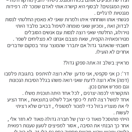
מאין המגנטים? לבסוף היא קישרה אותי לאדם שמכר לה רפידות
מגנטיות לרגליים .
פגשתי אותו ושוחחתי איתו ולמרות שאני לא מאמין החלטתי לנסות
לבדוק זאת , ומכיוון שאני מומחה לטיפול בכאב מלבד היותי
נוירולוג, החלטתי שאני רוצה לנסות עם אנשים הסובלים
מנוירופאתיה הקפית, שאת מצבם אנחנו לא מצליחים לשפר .
חשבתי שהאתגר גדול אם יתברר שהמוצר עוזר במקום שדברים
אחרים לא הועילו.
מראיין: בשלב זה אתה ספקן גדול?
דר': כן אני סקפטי, אני מדען שלא רוצה להיתפס בתגובת פלסבו
(דמה) אלא רוצה לדעת שאני רואה משהו בגלל הסיבות הנכונות
וגם מפרש אותם נכון.
התקשרתי לכמה יצרנים , לכל אחד היתה תוכנית משלו .
אחד למשל רצה לתת לי כסף אבל לשלוט בתוצאות , אחד הציע
לי את מוצריו בזול כדי למכור למטופלי , דברים שלא רציתי
לעשות .
הייתי מתוסכל מאוד כי יצרן של חברה גדולה מאוד לא חזר אלי ,
אחר כך הבנתי את הסיבה , אסור למפיצים לטעון טענות רפואית
כלשהן ומכיוון שהוא מרוויח מספיק כסף גם בלי זה, לא היה לו