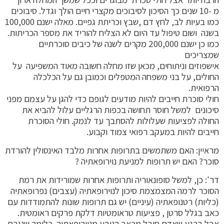
מ -10 שנים כך הסיכון לסיבוכים מקצרי חיים הולך וגדל. סיבוכים
כמו בעיות לב, לחץ דם ,שבץ וכריתת גפיים. מאלה ישנם 100,000
בשנה ושום טיפול עד היום לא הצליח להוריד את מספר הכריתות.
כמו כן ישנם 200,000 מקרים לשנה של כיבים סוכרתיים
שמצריכים
אישפוזים וניתוחים, מכאן שזו מחלה חשובה מאוד המשפיעה על
החולים, על בני משפחה המטפלים וכמובן גם על הכלכלה
הרפואית.
חולי סוכרת חייבים להיות מודעים לגופם כדי להגן על עצמם מפני
סיכונים למשל חוסר תחושה בכפות הרגליים עלול להביא את
החולה לפציעות שעלולות להסתבך עד לנמק. חולי הסוכרת
חייבים להיות במעקב רפואי צמוד וקבוע.
מראיין: האם משתמשים בתרופות אחרות מלבד האינסולין להורדת
סוכר? האם יש תרופות למניעת נוירופאתיה ?
דר': כן, למשל סופונאוריה ותרופות אחרות שמורידות את רמת
הסוכר לרמה המצמצמת סיכון לנוירופאתיה (עצבים) נפרופאתיה
(כליות) רטנופאתיה (עיניים) יש גם תרופות שונות להתמודדות עם
כאב בגלל סרטן , פציעות טראומטיות דלקת פרקים ראומטית.
אבל ברגע שאדם סובל מכאב הנובע מנוירופאתיה כלומר שנגרם