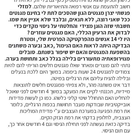
חשוב להתעמת עם אנשי רפואה והתיאוריות שלהם.
למזלי
פגשתי יצרן מגנטים הגון שהסכים לתת לי בחינם מגנטים
ככל שאני רוצה, ללא תנאים, ובלבד שלא אציין את שמו.
חשבתי שזה הוגן מצידי והחלטתי על ניסוי מקדים כדי
לבדוק את הרעיון הכללי,
האם מגנטים עוזרים ?
היו לי 14 אנשים מהפרקטיקה הפרטית שלי, ומטרת
הבדיקה היתה לראות האם הנימול ,כאב ובערה משתנים
בהשפעת המגנטים והאם יש שיפור בשנתם. סובלים
מנוירופאתיה מתעוררים בלילה בגלל כאב ותחושת בערה.
נתתי להם מוצרים ומאחר שאלו מגנטים חלשים הוריתי להם להיות
צמודים למגנטים 24 שעות ביממה. במשך היום ללכת בנעלים
ובלילה להניח עליהם את הרגליים במיטה.
דבר אינו משתנה מהר, ולא צפיתי ממגנטים חלשים לתוצאות
מיידיות, תכננתי לקיים את המעקב במשך 4 חודשים לפני שאוכל
להחליט האם התחולל שינוי קליני כלשהו. כמו כן לעשות מדידות
אובייקטיביות שבודקות מעבר תחושות בכפות הרגליים, כלומר
את רמת הפגיעה במערכת העצבים ע"י מדידת המוליכות
העצבית, לחלופין בדקתי את רמת הנזק הקיים.
בדיקה כזאת נעשתה לפני תחילת הניסוי וגם 4 חודשים אחר כך,
עם תום הניסוי.