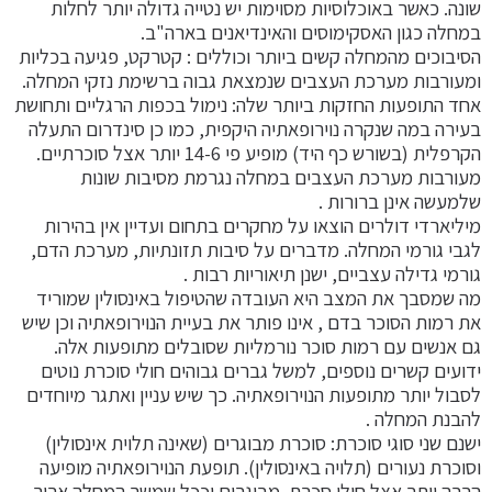
שונה. כאשר באוכלוסיות מסוימות יש נטייה גדולה יותר לחלות
במחלה כגון האסקימוסים והאינדיאנים בארה"ב.
הסיבוכים מהמחלה קשים ביותר וכוללים : קטרקט, פגיעה בכליות
ומעורבות מערכת העצבים שנמצאת גבוה ברשימת נזקי המחלה.
אחד התופעות החזקות ביותר שלה: נימול בכפות הרגליים ותחושת
בעירה במה שנקרה נוירופאתיה היקפית, כמו כן סינדרום התעלה
הקרפלית (בשורש כף היד) מופיע פי 14-6 יותר אצל סוכרתיים.
מעורבות מערכת העצבים במחלה נגרמת מסיבות שונות
שלמעשה אינן ברורות .
מיליארדי דולרים הוצאו על מחקרים בתחום ועדיין אין בהירות
לגבי גורמי המחלה. מדברים על סיבות תזונתיות, מערכת הדם,
גורמי גדילה עצביים, ישנן תיאוריות רבות .
מה שמסבך את המצב היא העובדה שהטיפול באינסולין שמוריד
את רמות הסוכר בדם , אינו פותר את בעיית הנוירופאתיה וכן שיש
גם אנשים עם רמות סוכר נורמליות שסובלים מתופעות אלה.
ידועים קשרים נוספים, למשל גברים גבוהים חולי סוכרת נוטים
לסבול יותר מתופעות הנוירופאתיה. כך שיש עניין ואתגר מיוחדים
להבנת המחלה .
ישנם שני סוגי סוכרת: סוכרת מבוגרים (שאינה תלוית אינסולין)
וסוכרת נעורים (תלויה באינסולין). תופעת הנוירופאתיה מופיעה
הרבה יותר אצל חולי סכרת מבוגרים וככל שמשך המחלה ארוך