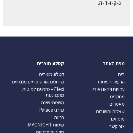
נ-ק-ו-ד-ה
.
מפת האתר
קטלוג מוצרים
בית
קטלוג מוצרים
הרעיון והפיתוח
מזרונים אורטופדיים מגנטיים
עדויות וידאו ואודיו
Flexi – מזרנים למיטות
מתכווננות
מחקרים
משטחי שינה
מאמרים
מזרני Palace
שאלות ותשובות
כריות
מומחים
מיטות MAGNIGHT
צור קשר
מדיניות פרטיות