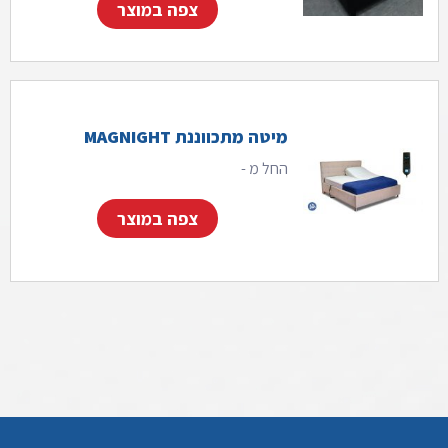
צפה במוצר
מיטה מתכווננת MAGNIGHT
החל מ -
3 ₪⁩
צפה במוצר