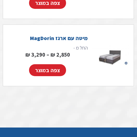
צפה במוצר
מיטה עם ארגז MagDorin
החל מ -
טווח מחירים: ⁦2,850 ₪⁩ עד ⁦,290
₪
3,290
–
₪
2,850
צפה במוצר