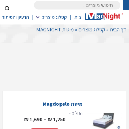
Products
search
בית
קטלוג מוצרים
הרעיון והפיתוח
דף הבית
»
קטלוג מוצרים
»
מיטות MAGNIGHT
מיטת Magdogelo
החל מ -
טווח מחירים: ⁦1,250 ₪⁩ עד ⁦,690
₪
1,690
–
₪
1,250