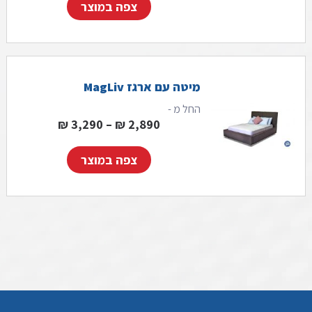
צפה במוצר
מיטה עם ארגז MagLiv
החל מ -
3 ₪⁩
טווח מחירים: ⁦2,890 ₪⁩ עד ⁦,290
₪
3,290
–
₪
2,890
צפה במוצר