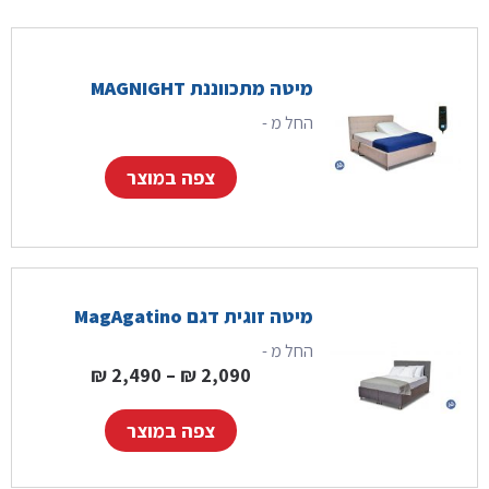
מיטה מתכווננת MAGNIGHT
החל מ -
צפה במוצר
מיטה זוגית דגם MagAgatino
החל מ -
טווח מחירים: ⁦2,090 ₪⁩ עד ⁦,490
₪
2,490
–
₪
2,090
צפה במוצר