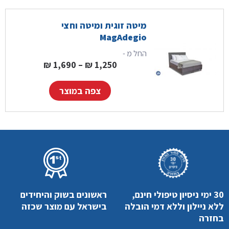
מיטה זוגית ומיטה וחצי
MagAdegio
החל מ -
טווח מחירים: ⁦1,250 ₪⁩ עד ⁦1,690
₪
1,690
–
₪
1,250
צפה במוצר
30 ימי ניסיון טיפולי חינם,
ראשונים בשוק והיחידים
ללא ניילון וללא דמי הובלה
בישראל עם מוצר שכזה
בחזרה