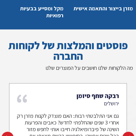
מזרן בייצור והתאמה אישית
מקל ומסייע בבעיות
רפואיות
פוסטים והמלצות של לקוחות
החברה
מה הלקוחות שלנו חושבים על המוצרים שלנו
 שחף סיזמן
דוד מו
ם
בת ים
 התלבטתי רבות: האם מוצדק לקנות מזרן רק
האמת שהי
אחרי 3 שנים שהחלפתי לחדש? כאבים והפרעות
הקלה על 
של פיברומיאלגיה חייבו אותי לחפש מזור
המזרון ל
טח אפשרי. בחיפושיי ברשת מצאתי את
הקלה בכא