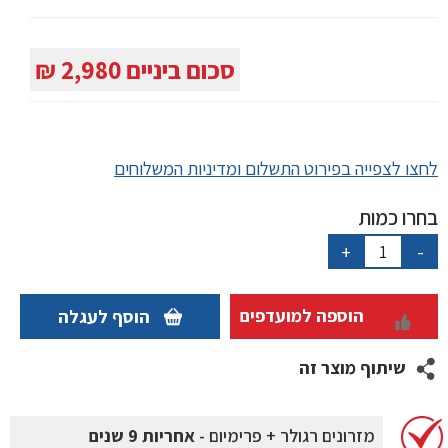
סכום ביניים
2,980 ₪
לחצו לצפייה בפירוט התשלום ומדיניות המשלוחים
בחרו כמות
כמות
+
-
של
MAGNIGHT
PAD
הוספה למועדפים
הוסף לעגלה
-
LATEX
שיתוף מוצר זה
מזרונים רגולר + פרימיום -
אחריות 9 שנים