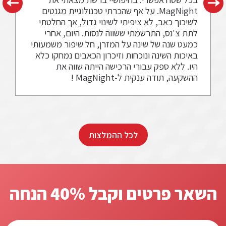
MagNight. על אף שהכרתי טכנולוגיית מגנטים
לאחר חוד
 כאב, לא ציפיתי לשינוי גדול, אך החלטתי
איכות הש
נס, התרשמתי ששווה לנסות. היום, אחרי
מרוצים א
נה של שינה על המזרן, חל שיפור משמעותי
אני לא מ
 השינה ונוכחות וזיכרון הכאבים נמחקו כלא
תוספת ל
לא ספק עבורי הרכישה הייתה שווה את
תודה ענקית ל-MagNight !
לכל ההמלצות
השאר פרטים וקבל 40% הנחה